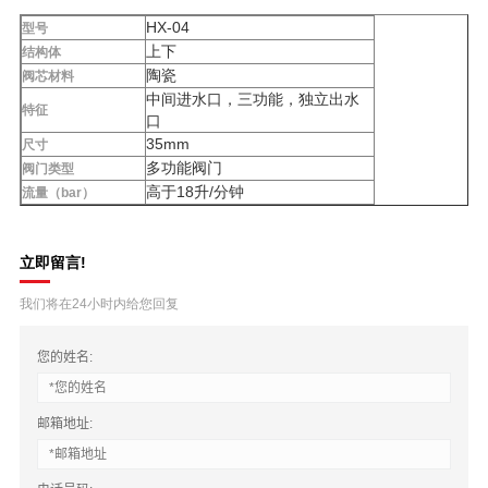
HX-04
型号
上下
结构体
陶瓷
阀芯材料
中间进水口，三功能，独立出水
特征
口
35mm
尺寸
多功能阀门
阀门类型
高于18升/分钟
流量（bar）
立即留言!
我们将在24小时内给您回复
您的姓名:
邮箱地址: