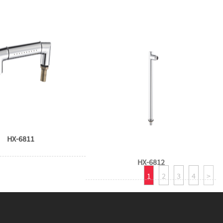
HX-6811
HX-6812
1
2
3
4
>