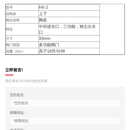
HX-2
型号
上下
结构体
陶瓷
阀芯材料
中间进水口，三功能，独立出水
特征
口
33mm
尺寸
多功能阀门
阀门类型
高于18升/分钟
流量（bar）
立即留言!
我们将在24小时内给您回复
您的姓名:
邮箱地址: