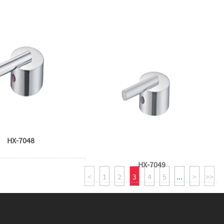
HX-7048
HX-7049
<
1
2
3
4
5
...
>
>>