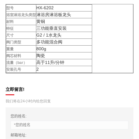
HX-6202
型号
淋浴房淋浴板龙头
浴室淋浴龙头类型
黄铜
材料
三功能垂直安装
特征
G2 / 1水龙头
尺寸
多功能混合阀
阀门类型
800g
重量
陶瓷
阀芯材料
高于11升/分钟
流量（bar）
2
安装孔号
立即留言!
我们将在24小时内给您回复
您的姓名:
邮箱地址: