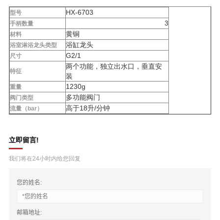
HX-6703
型号
3
手柄数量
黄铜
材料
浴缸龙头
浴室淋浴龙头类型
G2/1
尺寸
两个功能，独立出水口，垂直安
特征
装
1230g
重量
多功能阀门
阀门类型
高于18升/分钟
流量（bar）
立即留言!
我们将在24小时内给您回复
您的姓名:
邮箱地址: